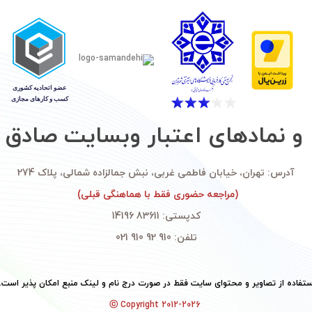
و نمادهای اعتبار وبسایت صادق
آدرس: تهران، خیابان فاطمی غربی، نبش جمالزاده شمالی، پلاک 274
(مراجعه حضوری فقط با هماهنگی قبلی)
کدپستی: 83611 14196
تلفن: 910 92 910 021
ستفاده از تصاویر و محتوای سایت فقط در صورت درج نام و لینک منبع امکان پذیر است.
ⓒ Copyright 2012-2026