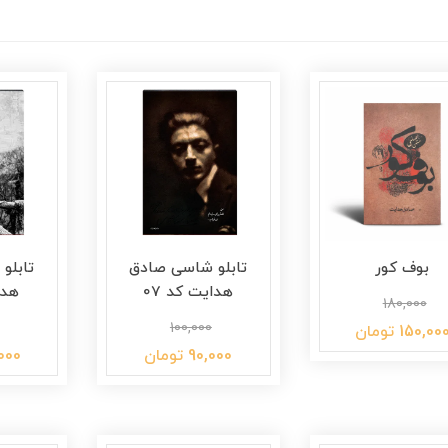
بوف کور
تابلو شاسی صادق
تابلو
هدایت کد 07
هدا
180,000
100,000
150,00 تومان
90,000 تومان
75,000