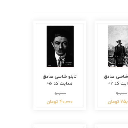
 شاسی صادق
تابلو شاسی صادق
یت کد 06
هدایت کد 05
50,000
90,000
 تومان
40,000 تومان