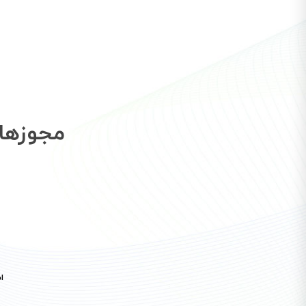
مجوزها 
ا