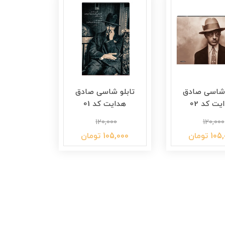
 شاسی صادق
تابلو شاسی صادق
یت کد 02
هدایت کد 01
120,000
120,000
1 تومان
105,000 تومان