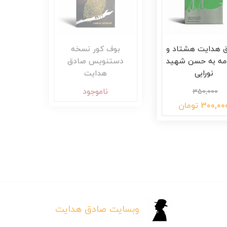
 هدایت هشتاد و
بوف کور نسخه
امه به حسن شهید
دستنویس صادق
نورایی
هدایت
ناموجود
350,000
300,00 تومان
وبسایت صادق هدایت