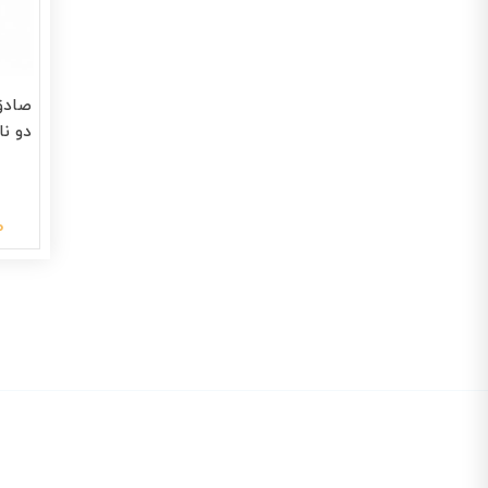
صادق
دو ن
0