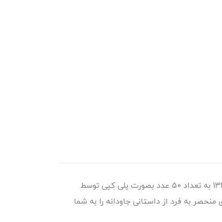
بوف کور نسخه دستنویس صادق هدایت یک گنجینه بی‌نظیر برای عاشقان ادبیات و دوستداران وی است که در سال 1315 به تعداد 50 عدد بصورت پلی کپی توسط
حصر به فرد از داستانی جاودانه را به شما