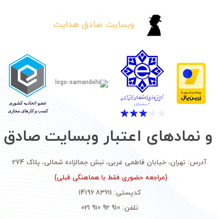
وبسایت صادق هدایت
و نمادهای اعتبار وبسایت صادق
آدرس: تهران، خیابان فاطمی غربی، نبش جمالزاده شمالی، پلاک 274
(مراجعه حضوری فقط با هماهنگی قبلی)
کدپستی: 83611 14196
تلفن: 910 92 910 021