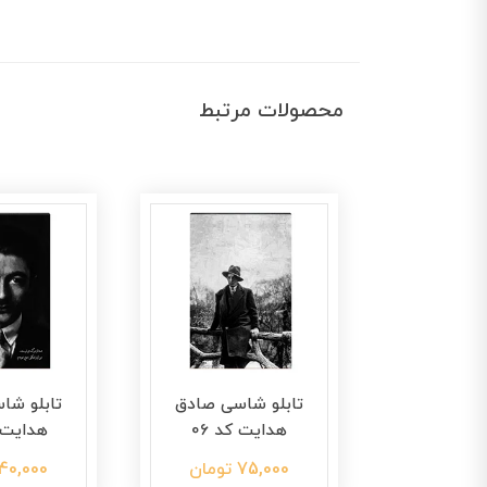
محصولات مرتبط
اسی صادق
تابلو شاسی صادق
تابلو شا
کد 07
هدایت کد 06
هدایت ک
ن
75,000 تومان
40,000 تومان